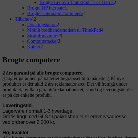
Sidebar
varer
2
Brugte Lenovo ThinkPad T14s Gen 2
2
Widget
1
varer
Brugte HP bærbare
1
vare
1
Brugte stationære computere
1
Area
42
vare
Tilbehør
42
varer
2
Dockingstation
2
varer
4
Mobilt bredbåndsmodem til ThinkPad
4
29
varer
Strømforsyning
29
2
varer
Computertasker
2
2
varer
Kabler
2
varer
Brugte computere
2 års garanti på alle brugte computere.
(Dog er garantien på batterier begrænset til 6 måneder.) På nye
produkter er der altid 2 års reklamationsret. Det vil fremgå under
produktet, hvilken garanti/reklamationsret, stand og leveringstid der
er på det enkelte produkt.
Leveringstid.
Lagervare normalt 1-3 hverdage.
Gratis fragt med GLS til pakkeshop eller erhvervsadresse
ved ordrer over 2.000 kr.
Høj kvalitet.