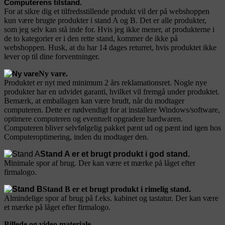
Computerens tilstand.
For at sikre dig et tilfredsstillende produkt vil der på webshoppen
kun være brugte produkter i stand A og B. Det er alle produkter,
som jeg selv kan stå inde for. Hvis jeg ikke mener, at produkterne i
de to kategorier er i den rette stand, kommer de ikke på
webshoppen. Husk, at du har 14 dages returret, hvis produktet ikke
lever op til dine forventninger.
Ny vare.
Produktet er nyt med minimum 2 års reklamationsret. Nogle nye
produkter har en udvidet garanti, hvilket vil fremgå under produktet.
Bemærk, at emballagen kan være brudt, når du modtager
computeren. Dette er nødvendigt for at installere Windows/software,
optimere computeren og eventuelt opgradere hardwaren.
Computeren bliver selvfølgelig pakket pænt ud og pænt ind igen hos
Computeroptimering, inden du modtager den.
Stand A er et brugt produkt i god stand.
Minimale spor af brug. Der kan være et mærke på låget efter
firmalogo.
Stand B er et brugt produkt i rimelig stand.
Almindelige spor af brug på f.eks. kabinet og tastatur. Der kan være
et mærke på låget efter firmalogo.
Billede og video materiale.