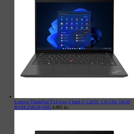
Lenovo ThinkPad T14 Gen 3 Intel i7-1265U 1.8 GHz 16GB
RAM 256GB SSD
4.895
kr.