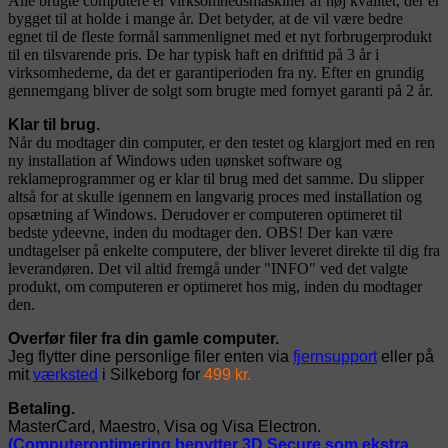
Alle brugte computere er virksomhedsmaskiner af høj kvalitet, der er
bygget til at holde i mange år. Det betyder, at de vil være bedre
egnet til de fleste formål sammenlignet med et nyt forbrugerprodukt
til en tilsvarende pris. De har typisk haft en drifttid på 3 år i
virksomhederne, da det er garantiperioden fra ny. Efter en grundig
gennemgang bliver de solgt som brugte med fornyet garanti på 2 år.
Klar til brug.
Når du modtager din computer, er den testet og klargjort med en ren
ny installation af Windows uden uønsket software og
reklameprogrammer og er klar til brug med det samme. Du slipper
altså for at skulle igennem en langvarig proces med installation og
opsætning af Windows. Derudover er computeren optimeret til
bedste ydeevne, inden du modtager den. OBS! Der kan være
undtagelser på enkelte computere, der bliver leveret direkte til dig fra
leverandøren. Det vil altid fremgå under "INFO" ved det valgte
produkt, om computeren er optimeret hos mig, inden du modtager
den.
Overfør filer fra din gamle computer.
Jeg flytter dine personlige filer enten via
fjernsupport
eller på
mit
værksted
i Silkeborg for
499 kr.
Betaling.
MasterCard, Maestro, Visa og Visa Electron.
(Computeroptimering benytter 3D Secure som ekstra