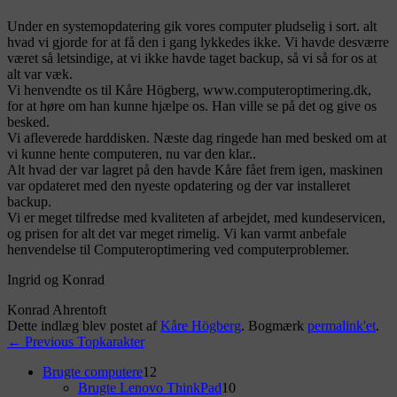
Under en systemopdatering gik vores computer pludselig i sort. alt
hvad vi gjorde for at få den i gang lykkedes ikke. Vi havde desværre
været så letsindige, at vi ikke havde taget backup, så vi så for os at
alt var væk.
Vi henvendte os til Kåre Högberg, www.computeroptimering.dk,
for at høre om han kunne hjælpe os. Han ville se på det og give os
besked.
Vi afleverede harddisken. Næste dag ringede han med besked om at
vi kunne hente computeren, nu var den klar..
Alt hvad der var lagret på den havde Kåre fået frem igen, maskinen
var opdateret med den nyeste opdatering og der var installeret
backup.
Vi er meget tilfredse med kvaliteten af arbejdet, med kundeservicen,
og prisen for alt det var meget rimelig. Vi kan varmt anbefale
henvendelse til Computeroptimering ved computerproblemer.
Ingrid og Konrad
Konrad Ahrentoft
Dette indlæg blev postet af
Kåre Högberg
. Bogmærk
permalink'et
.
Indlægsnavigation
Previous
←
Previous
Topkarakter
post:
Primary
12
Brugte computere
12
varer
10
Brugte Lenovo ThinkPad
10