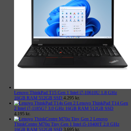
Lenovo ThinkPad T15 Gen 1 Intel i7-10610U 1.8 GHz
16GB RAM 512GB SSD
4.295
kr.
Lenovo ThinkPad T14 Gen
2 Intel i7-1185G7 3.0 GHz 16GB RAM 512GB SSD
4.195
kr.
Lenovo
ThinkCentre M70q Tiny Gen 1 Intel i5-10400T 2.0 GHz
16GB RAM 512GB SSD
3.695
kr.