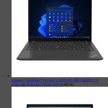
Lenovo ThinkPad T14 Gen 3 AMD R5 PRO 6650U 2.9
GHz 16GB RAM 256GB SSD
4.495
kr.