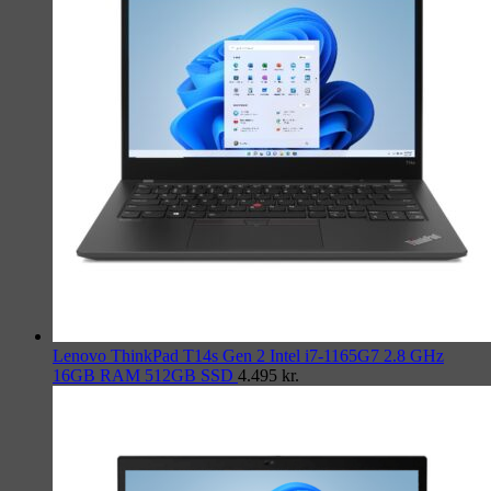
Lenovo ThinkPad T14s Gen 2 Intel i7-1165G7 2.8 GHz
16GB RAM 512GB SSD
4.495
kr.