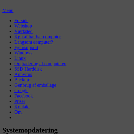
Skip
to
Menu
content
Primær
Forside
Webshop
menu
Værksted
Køb af bærbar computer
Langsom computer?
Fjernsupport
Windows
Linux
Opgradering af computeren
SSD Harddisk
Antivirus
Backup
Genbrug af emballage
Google
Facebook
Priser
Kontakt
Om
Systemopdatering