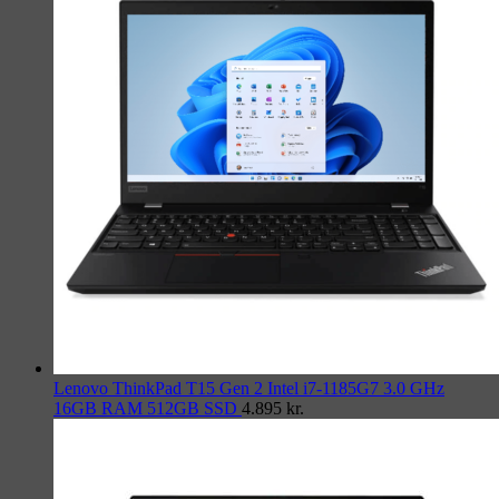
Lenovo ThinkPad T15 Gen 2 Intel i7-1185G7 3.0 GHz
16GB RAM 512GB SSD
4.895
kr.