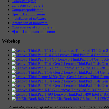
Computer hjælp
Langsom computer?
Computerproblemer
Hjælp til pc problemer
Installation af software
Installation af hardware
Opgradering af computeren
Hjælp til computerproblemer
Webshop
Lenovo ThinkPad T15 Gen 2
Lenovo ThinkPad T14 Gen 3 I
Lenovo ThinkPad T14 Gen 3
Lenovo ThinkPad T14s Gen
Lenovo ThinkPad T15 Gen 1
Lenovo ThinkPad T14 Gen 
Lenovo ThinkCentr
Lenovo ThinkPad T14s Gen
Lenovo ThinkPad T14s Gen
Lenovo ThinkPad X13 Gen 2, 
Lenovo ThinkPad T490 Intel i7
HP EliteBook 840 G8 Intel i5-11
Vi ved alle, hvor vigtigt det er, at vores computer fungerer uproble