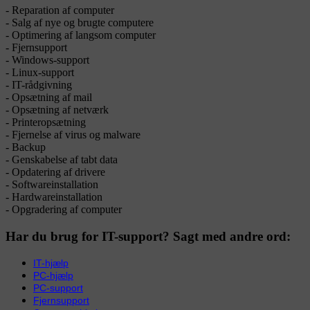
- Reparation af computer
- Salg af nye og brugte computere
- Optimering af langsom computer
- Fjernsupport
- Windows-support
- Linux-support
- IT-rådgivning
- Opsætning af mail
- Opsætning af netværk
- Printeropsætning
- Fjernelse af virus og malware
- Backup
- Genskabelse af tabt data
- Opdatering af drivere
- Softwareinstallation
- Hardwareinstallation
- Opgradering af computer
Har du brug for IT-support? Sagt med andre ord:
IT-hjælp
PC-hjælp
PC-support
Fjernsupport