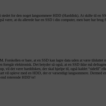
 stedet for den noget langsommere HDD (Harddisk). At skifte til en SSD 
gså være, at du allerede har en SSD i din computer, men bare har brug f
.
orskellen er bare, at en SSD kan lagre data uden at være tilsluttet 
en foregår elektronisk. Det betyder så også, at en SSD ikke må defragme
vil det være harddisken, der skal hjælpe til, også kaldet “sidefil” 
art vil opleve med en HDD, der er væsentligt langsommere. Dermed er 
e end roterende HDD’er!