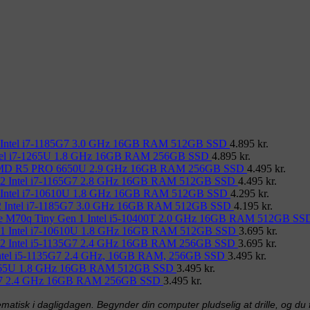
 Intel i7-1185G7 3.0 GHz 16GB RAM 512GB SSD
4.895
kr.
ntel i7-1265U 1.8 GHz 16GB RAM 256GB SSD
4.895
kr.
 AMD R5 PRO 6650U 2.9 GHz 16GB RAM 256GB SSD
4.495
kr.
 2 Intel i7-1165G7 2.8 GHz 16GB RAM 512GB SSD
4.495
kr.
 Intel i7-10610U 1.8 GHz 16GB RAM 512GB SSD
4.295
kr.
2 Intel i7-1185G7 3.0 GHz 16GB RAM 512GB SSD
4.195
kr.
e M70q Tiny Gen 1 Intel i5-10400T 2.0 GHz 16GB RAM 512GB SS
 1 Intel i7-10610U 1.8 GHz 16GB RAM 512GB SSD
3.695
kr.
 2 Intel i5-1135G7 2.4 GHz 16GB RAM 256GB SSD
3.695
kr.
Intel i5-1135G7 2.4 GHz, 16GB RAM, 256GB SSD
3.495
kr.
-8565U 1.8 GHz 16GB RAM 512GB SSD
3.495
kr.
35G7 2.4 GHz 16GB RAM 256GB SSD
3.495
kr.
matisk i dagligdagen. Begynder din computer pludselig at drille, og du får