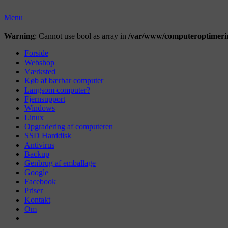
Skip
to
Menu
content
Primær
Warning
: Cannot use bool as array in
/var/www/computeroptimerin
menu
Forside
Webshop
Værksted
Køb af bærbar computer
Langsom computer?
Fjernsupport
Windows
Linux
Opgradering af computeren
SSD Harddisk
Antivirus
Backup
Genbrug af emballage
Google
Facebook
Priser
Kontakt
Om