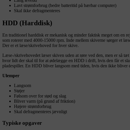
Lang levetid
Lavt strømforbrug (bedre batteritid på bærbar computer)
Skal ikke defragmenteres
HDD (Harddisk)
En traditionel harddisk er mekanisk og minder faktisk meget om en rejs
som roterer med 4000-15000 rpm. Inde mellem skiverne sørger et læse/
Der er et læse/skrivehoved for hver skive.
Læse-/skrivehovedet læser skiven uden at røre ved den, men er så tæt på
hvor lidt der skal til for at ødelægge en HDD i drift, hvis den får et 
pladespiller. En HDD bliver langsom med tiden, hvis den ikke bliver d
Ulemper
Langsom
Støjer
Følsom over for stød og slag
Bliver varm (på grund af friktion)
Højere strømforbrug
Skal defragmenteres jævnligt
Typiske opgaver