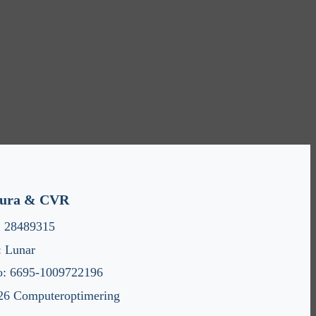
tura & CVR
 28489315
: Lunar
o: 6695-1009722196
26 Computeroptimering