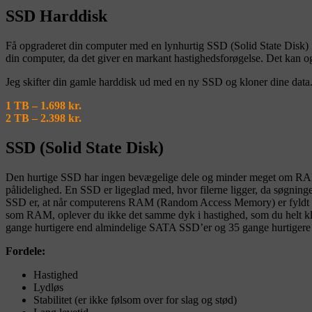
SSD Harddisk
Få opgraderet din computer med en lynhurtig SSD (Solid State Disk) i
din computer, da det giver en markant hastighedsforøgelse. Det kan o
Jeg skifter din gamle harddisk ud med en ny SSD og kloner dine data
1 TB – 1.698 kr.
2 TB – 2.398 kr.
SSD (Solid State Disk)
Den hurtige SSD har ingen bevægelige dele og minder meget om RAM. F
pålidelighed. En SSD er ligeglad med, hvor filerne ligger, da søgning
SSD er, at når computerens RAM (Random Access Memory) er fyldt op, 
som RAM, oplever du ikke det samme dyk i hastighed, som du helt kl
gange hurtigere end almindelige SATA SSD’er og 35 gange hurtiger
Fordele:
Hastighed
Lydløs
Stabilitet (er ikke følsom over for slag og stød)