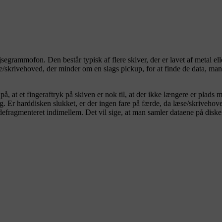
egrammofon. Den består typisk af flere skiver, der er lavet af metal ell
skrivehoved, der minder om en slags pickup, for at finde de data, man
, at et fingeraftryk på skiven er nok til, at der ikke længere er plads m
slag. Er harddisken slukket, er der ingen fare på færde, da læse/skriveh
efragmenteret indimellem. Det vil sige, at man samler dataene på disken