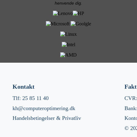
henvende dig.
Kontakt
Fak
Tlf: 25 85 11 40
CVR:
kh@computeroptimering.dk
Bank
Handelsbetingelser & Privatliv
Kont
© 20