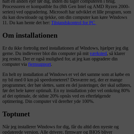
haft en anden ejer før dig, inden du tager computeren i brug.
Processoren er kompatible fra (8th Gen Intel og AMD Ryzen 2000-
serien) ved opgradering. Microsoft har udviklet et lille program, som
du kan downloade og tjekke, om din computer kan køre Windows
11. Du kan hente det her:
Tilstandskontrol for PC
Om installationen
Er du ikke fortrolig med installationen af Windows, hjælper jeg dig
gerne. Du indleverer blot din computer på mit
værksted
, så klarer
jeg resten. Der er også mulighed for, at jeg kan opgradere din
computer via
fjernsupport
.
En helt ny installation af Windows er vel det samme som at købe en
ny bil med 0 km på speedometeret? Desværre nej, der er mange
programmer, der bør slettes, samt en del justeringer, der skal udføres,
før det hele kører optimalt. En ny installation yder vel omkring 80%
af det optimale, de sidste 20% opnås ved en efterfølgende
optimering. Din computer vil derefter yde 100%.
Toptunet
Når jeg installerer Windows for dig, får du altid den nyeste og
opdaterede version. Alle drivere, firmware og BIOS bliver