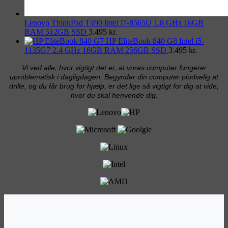
Lenovo ThinkPad T490 Intel i7-8565U 1.8 GHz 16GB
RAM 512GB SSD
3.495
kr.
HP EliteBook 840 G8 Intel i5-
1135G7 2.4 GHz 16GB RAM 256GB SSD
3.495
kr.
Vi ved alle, hvor vigtigt det er, at vores computer fungerer
uproblematisk i dagligdagen. Begynder din computer pludselig at
drille, og du får brug for hjælp, er det lige så vigtigt for dig at vide,
hvor du skal henvende dig.