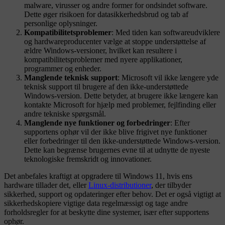
malware, virusser og andre former for ondsindet software.
Dette øger risikoen for datasikkerhedsbrud og tab af
personlige oplysninger.
Kompatibilitetsproblemer
: Med tiden kan softwareudviklere
og hardwareproducenter vælge at stoppe understøttelse af
ældre Windows-versioner, hvilket kan resultere i
kompatibilitetsproblemer med nyere applikationer,
programmer og enheder.
Manglende teknisk support
: Microsoft vil ikke længere yde
teknisk support til brugere af den ikke-understøttede
Windows-version. Dette betyder, at brugere ikke længere kan
kontakte Microsoft for hjælp med problemer, fejlfinding eller
andre tekniske spørgsmål.
Manglende nye funktioner og forbedringer
: Efter
supportens ophør vil der ikke blive frigivet nye funktioner
eller forbedringer til den ikke-understøttede Windows-version.
Dette kan begrænse brugernes evne til at udnytte de nyeste
teknologiske fremskridt og innovationer.
Det anbefales kraftigt at opgradere til Windows 11, hvis ens
hardware tillader det, eller
Linux-distributioner
, der tilbyder
sikkerhed, support og opdateringer efter behov. Det er også vigtigt at
sikkerhedskopiere vigtige data regelmæssigt og tage andre
forholdsregler for at beskytte dine systemer, især efter supportens
ophør.