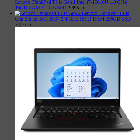
Lenovo ThinkPad T14s Gen 1 Intel i7-10610U 1.8 GHz
16GB RAM 512GB SSD
3.695
kr.
Lenovo ThinkPad T14s
Gen 2 Intel i5-1135G7 2.4 GHz 16GB RAM 256GB SSD
3.695
kr.