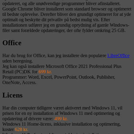
opdateret, og alle unødvendige programmer bliver afinstalleret.
Google Chrome bliver installeret som standard browser og optimeret
til bedste oplevelse. Derefter bliver den grundigt optimeret for at yde
optimalt og beskytte dit privatliv på bedst mulig vis. Efter
installationen udfører jeg en grundig oprydning af gamle Windows-
filer samt forældede opdateringer, der ofte fylder omkring 25 GB.
Office
Har du brug for Office, kan jeg installere den populære
LibreOffice
uden beregning.
Jeg kan også installere Microsoft Office 2021 Professional Plus
Retail (PC)DK for
699 kr.
Programmer: Word, Excel, PowerPoint, Outlook, Publisher,
OneNote, Access.
Licens
Har din computer tidligere været aktiveret med Windows 11, vil
prisen for en ny installation af Windows 11 med optimering og
opdatering af drivere være:
499 kr.
Windows 11 Home-licens, inklusive installation og optimering,
koster
628 kr.