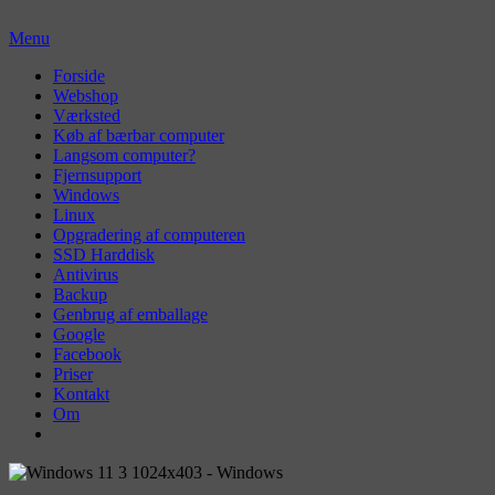
Skip
to
Menu
content
Primær
Forside
Webshop
menu
Værksted
Køb af bærbar computer
Langsom computer?
Fjernsupport
Windows
Linux
Opgradering af computeren
SSD Harddisk
Antivirus
Backup
Genbrug af emballage
Google
Facebook
Priser
Kontakt
Om