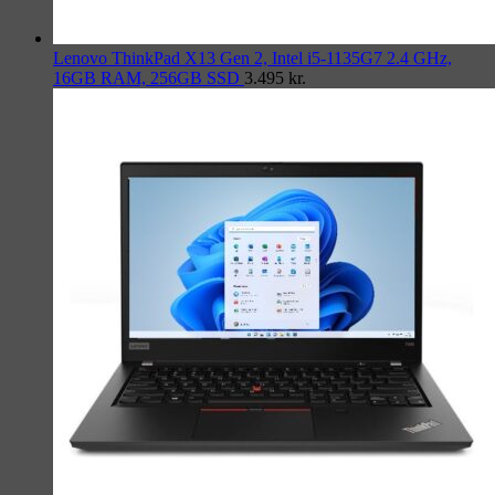
Lenovo ThinkPad X13 Gen 2, Intel i5-1135G7 2.4 GHz,
16GB RAM, 256GB SSD
3.495
kr.