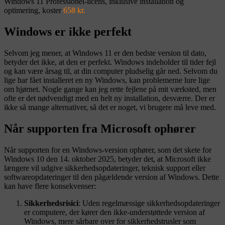
Windows 11 Professionel-licens, inklusive installation og
optimering, koster
658 kr.
Windows er ikke perfekt
Selvom jeg mener, at Windows 11 er den bedste version til dato,
betyder det ikke, at den er perfekt. Windows indeholder til tider fejl
og kan være årsag til, at din computer pludselig går ned. Selvom du
lige har fået installeret en ny Windows, kan problemerne lure lige
om hjørnet. Nogle gange kan jeg rette fejlene på mit værksted, men
ofte er det nødvendigt med en helt ny installation, desværre. Der er
ikke så mange alternativer, så det er noget, vi brugere må leve med.
Når supporten fra Microsoft ophører
Når supporten for en Windows-version ophører, som det skete for
Windows 10 den 14. oktober 2025, betyder det, at Microsoft ikke
længere vil udgive sikkerhedsopdateringer, teknisk support eller
softwareopdateringer til den pågældende version af Windows. Dette
kan have flere konsekvenser:
Sikkerhedsrisici
: Uden regelmæssige sikkerhedsopdateringer
er computere, der kører den ikke-understøttede version af
Windows, mere sårbare over for sikkerhedstrusler som