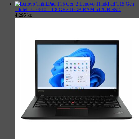
Lenovo ThinkPad T15 Gen
1 Intel i7-10610U 1.8 GHz 16GB RAM 512GB SSD
4.295
kr.