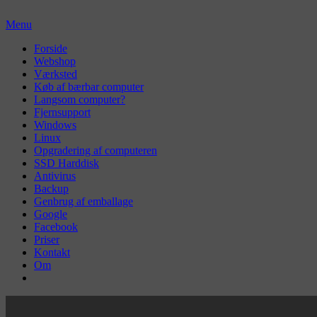
Skip
to
Menu
content
Primær
Forside
Webshop
menu
Værksted
Køb af bærbar computer
Langsom computer?
Fjernsupport
Windows
Linux
Opgradering af computeren
SSD Harddisk
Antivirus
Backup
Genbrug af emballage
Google
Facebook
Priser
Kontakt
Om