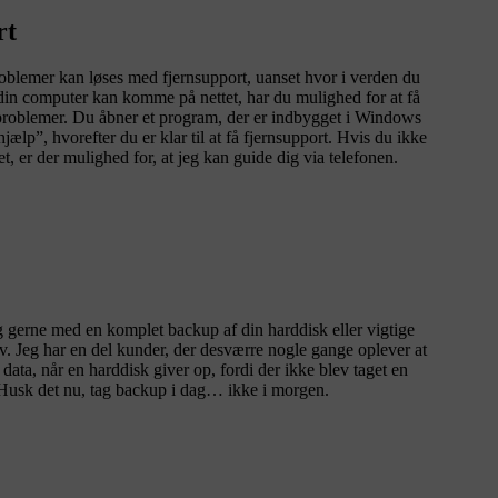
rt
lemer kan løses med fjernsupport, uanset hvor i verden du
din computer kan komme på nettet, har du mulighed for at få
problemer. Du åbner et program, der er indbygget i Windows
ælp”, hvorefter du er klar til at få fjernsupport. Hvis du ikke
, er der mulighed for, at jeg kan guide dig via telefonen.
g gerne med en komplet backup af din harddisk eller vigtige
hov. Jeg har en del kunder, der desværre nogle gange oplever at
data, når en harddisk giver op, fordi der ikke blev taget en
 Husk det nu, tag backup i dag… ikke i morgen.