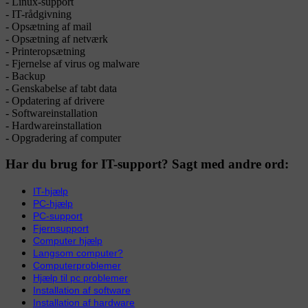
- Linux-support
- IT-rådgivning
- Opsætning af mail
- Opsætning af netværk
- Printeropsætning
- Fjernelse af virus og malware
- Backup
- Genskabelse af tabt data
- Opdatering af drivere
- Softwareinstallation
- Hardwareinstallation
- Opgradering af computer
Har du brug for IT-support? Sagt med andre ord:
IT-hjælp
PC-hjælp
PC-support
Fjernsupport
Computer hjælp
Langsom computer?
Computerproblemer
Hjælp til pc problemer
Installation af software
Installation af hardware