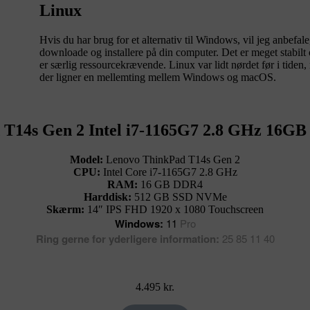
Linux
Hvis du har brug for et alternativ til Windows, vil jeg anbefal
downloade og installere på din computer. Det er meget stabilt 
er særlig ressourcekrævende. Linux var lidt nørdet før i tiden,
der ligner en mellemting mellem Windows og macOS.
 T14s Gen 2 Intel i7-1165G7 2.8 GHz 16
Model:
Lenovo ThinkPad T14s Gen 2
CPU:
Intel Core
i7-1165G7 2.8
GHz
RAM:
16 GB DDR4
Harddisk:
512 GB SSD NVMe
Skærm:
14″ IPS FHD 1920 x 1080 Touchscreen
Windows:
11
Pro
Ring gerne for yderligere information:
25 85 11 40
4.495
kr.