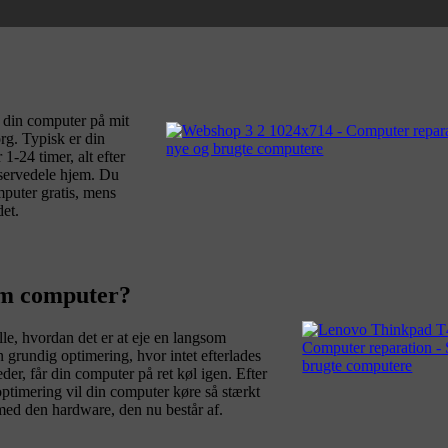
f din computer på mit
rg. Typisk er din
1-24 timer, alt efter
eservedele hjem. Du
puter gratis, mens
et.
m computer?
lle, hvordan det er at eje en langsom
 grundig optimering, hvor intet efterlades
heder, får din computer på ret køl igen. Efter
ptimering vil din computer køre så stærkt
ed den hardware, den nu består af.