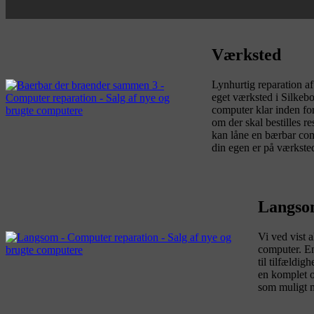
Værksted
Lynhurtig reparation a
eget værksted i Silkebo
computer klar inden for 
om der skal bestilles r
kan låne en bærbar com
din egen er på værksted
Langso
Vi ved vist a
computer. En
til tilfældig
en komplet o
som muligt m