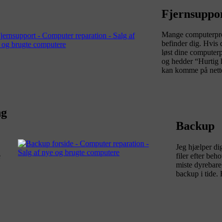
Fjernsuppo
Mange computerprob
befinder dig. Hvis 
løst dine computer
og hedder “Hurtig hj
kan komme på nettet
ng
Backup
Jeg hjælper di
e
filer efter be
miste dyrebare 
backup i tide.