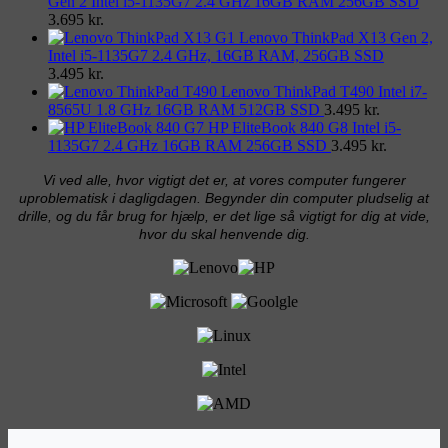
Gen 2 Intel i5-1135G7 2.4 GHz 16GB RAM 256GB SSD
3.695
kr.
Lenovo ThinkPad X13 Gen 2,
Intel i5-1135G7 2.4 GHz, 16GB RAM, 256GB SSD
3.495
kr.
Lenovo ThinkPad T490 Intel i7-
8565U 1.8 GHz 16GB RAM 512GB SSD
3.495
kr.
HP EliteBook 840 G8 Intel i5-
1135G7 2.4 GHz 16GB RAM 256GB SSD
3.495
kr.
Vi ved alle, hvor vigtigt det er, at vores computer fungerer
uproblematisk i dagligdagen. Begynder din computer pludselig at
drille, og du får brug for hjælp, er det lige så vigtigt for dig at vide,
hvor du skal henvende dig.