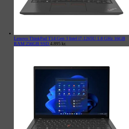
Lenovo ThinkPad T14 Gen 3 Intel i7-1265U 1.8 GHz 16GB
RAM 256GB SSD
4.895
kr.