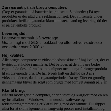
2 års garanti på alle brugte computere.
(Dog er garantien på batterier begrænset til 6 måneder.) På nye
produkter er der altid 2 års reklamationsret. Det vil fremgå under
produktet, hvilken garanti/reklamationsret, stand og leveringstid der
er på det enkelte produkt.
Leveringstid.
Lagervare normalt 1-3 hverdage.
Gratis fragt med GLS til pakkeshop eller erhvervsadresse
ved ordrer over 2.000 kr.
Høj kvalitet.
Alle brugte computere er virksomhedsmaskiner af høj kvalitet, der er
bygget til at holde i mange år. Det betyder, at de vil være bedre
egnet til de fleste formål sammenlignet med et nyt forbrugerprodukt
til en tilsvarende pris. De har typisk haft en drifttid på 3 år i
virksomhederne, da det er garantiperioden fra ny. Efter en grundig
gennemgang bliver de solgt som brugte med fornyet garanti på 2 år.
Klar til brug.
Når du modtager din computer, er den testet og klargjort med en ren
ny installation af Windows uden uønsket software og
reklameprogrammer og er klar til brug med det samme. Du slipper
altså for at skulle igennem en langvarig proces med installation og