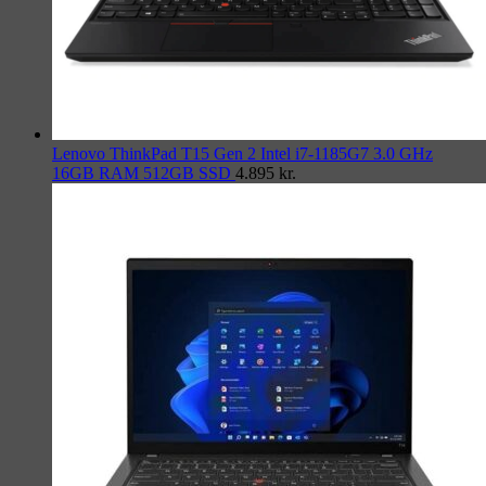
Lenovo ThinkPad T15 Gen 2 Intel i7-1185G7 3.0 GHz
16GB RAM 512GB SSD
4.895
kr.