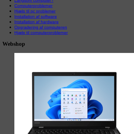
Langsom computer?
Computerproblemer
Hjælp til pc problemer
Installation af software
Installation af hardware
Opgradering af computeren
Hjælp til computerproblemer
Webshop