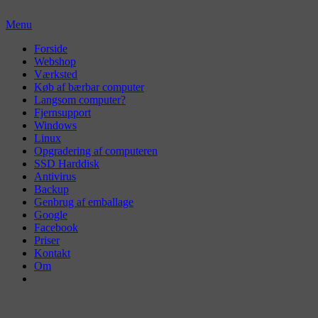
Skip
to
Menu
content
Primær
Forside
Webshop
menu
Værksted
Køb af bærbar computer
Langsom computer?
Fjernsupport
Windows
Linux
Opgradering af computeren
SSD Harddisk
Antivirus
Backup
Genbrug af emballage
Google
Facebook
Priser
Kontakt
Om