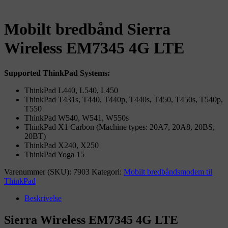
A
Mobilt bredbånd Sierra
Wireless EM7345 4G LTE
Supported ThinkPad Systems:
ThinkPad L440, L540, L450
ThinkPad T431s, T440, T440p, T440s, T450, T450s, T540p,
T550
ThinkPad W540, W541, W550s
ThinkPad X1 Carbon (Machine types: 20A7, 20A8, 20BS,
20BT)
ThinkPad X240, X250
ThinkPad Yoga 15
Varenummer (SKU):
7903
Kategori:
Mobilt bredbåndsmodem til
ThinkPad
Beskrivelse
Sierra Wireless EM7345 4G LTE