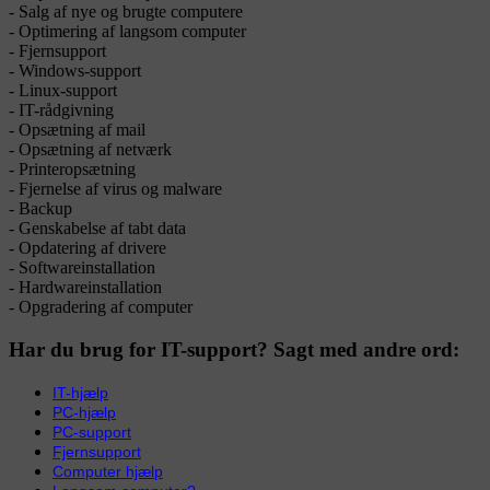
- Salg af nye og brugte computere
- Optimering af langsom computer
- Fjernsupport
- Windows-support
- Linux-support
- IT-rådgivning
- Opsætning af mail
- Opsætning af netværk
- Printeropsætning
- Fjernelse af virus og malware
- Backup
- Genskabelse af tabt data
- Opdatering af drivere
- Softwareinstallation
- Hardwareinstallation
- Opgradering af computer
Har du brug for IT-support? Sagt med andre ord:
IT-hjælp
PC-hjælp
PC-support
Fjernsupport
Computer hjælp