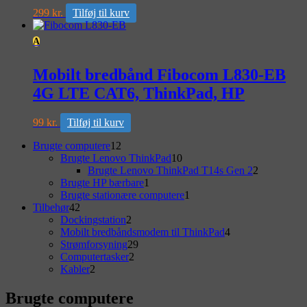
299
kr.
Tilføj til kurv
A
Mobilt bredbånd Fibocom L830-EB
4G LTE CAT6, ThinkPad, HP
99
kr.
Tilføj til kurv
Primary
12
Brugte computere
12
varer
10
Brugte Lenovo ThinkPad
10
Sidebar
varer
2
Brugte Lenovo ThinkPad T14s Gen 2
2
Widget
1
varer
Brugte HP bærbare
1
vare
1
Brugte stationære computere
1
Area
42
vare
Tilbehør
42
varer
2
Dockingstation
2
varer
4
Mobilt bredbåndsmodem til ThinkPad
4
29
varer
Strømforsyning
29
2
varer
Computertasker
2
2
varer
Kabler
2
varer
Brugte computere