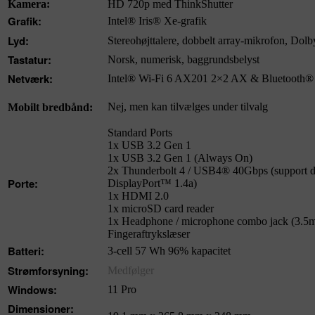
Kamera:
HD 720p med ThinkShutter
Grafik:
Intel® Iris® Xe-grafik
Lyd:
Stereohøjttalere, dobbelt array-mikrofon, D
Tastatur:
Norsk, numerisk, baggrundsbelyst
Netværk:
Intel® Wi-Fi 6 AX201 2×2 AX & Bluetooth® 5
Nej, men kan tilvælges under tilvalg
Mobilt bredbånd:
Standard Ports
1x USB 3.2 Gen 1
1x USB 3.2 Gen 1 (Always On)
2x Thunderbolt 4 / USB4® 40Gbps (support da
Porte:
DisplayPort™ 1.4a)
1x HDMI 2.0
1x microSD card reader
1x Headphone / microphone combo jack (3.5
Fingeraftrykslæser
Batteri:
3-cell 57 Wh 96% kapacitet
Strømforsyning:
Medfølger
Windows:
11 Pro
Dimensioner: