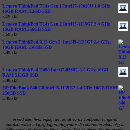
Lenovo ThinkPad T14s Gen 1 Intel i7-10610U 1.8 GHz
16GB RAM 512GB SSD
3.695
kr.
Lenovo ThinkPad T14s Gen 2 Intel i5-1135G7 2.4 GHz
16GB RAM 256GB SSD
3.695
kr.
Lenovo ThinkPad X13 Gen 2, Intel i5-1135G7 2.4 GHz,
16GB RAM, 256GB SSD
3.495
kr.
Lenovo ThinkPad T490 Intel i7-8565U 1.8 GHz 16GB
RAM 512GB SSD
3.495
kr.
HP EliteBook 840 G8 Intel i5-1135G7 2.4 GHz 16GB RAM
256GB SSD
3.495
kr.
Vi ved alle, hvor vigtigt det er, at vores computer fungerer
uproblematisk i dagligdagen. Begynder din computer pludselig at
drille, og du får brug for hjælp, er det lige så vigtigt for dig at vide,