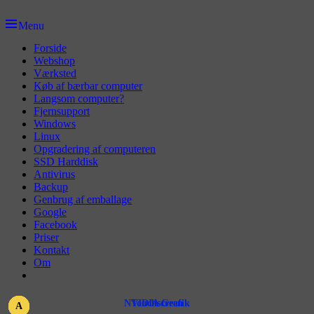
Skip
to
Menu
content
Primær
Forside
Webshop
menu
Værksted
Køb af bærbar computer
Langsom computer?
Fjernsupport
Windows
Linux
Opgradering af computeren
SSD Harddisk
Antivirus
Backup
Genbrug af emballage
Google
Facebook
Priser
Kontakt
Om
NVIDIA Grafik
Touchscreen
A
A
A
A
A
A