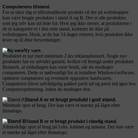
Computerens tilstand.
For at sikre dig et tilfredsstillende produkt vil der på webshoppen
kun være brugte produkter i stand A og B. Det er alle produkter,
som jeg selv kan stå inde for. Hvis jeg ikke mener, at produkterne i
de to kategorier er i den rette stand, kommer de ikke på
webshoppen. Husk, at du har 14 dages returret, hvis produktet ikke
lever op til dine forventninger.
Ny vare.
Produktet er nyt med minimum 2 års reklamationsret. Nogle nye
produkter har en udvidet garanti, hvilket vil fremgå under produktet.
Bemærk, at emballagen kan være brudt, når du modtager
computeren. Dette er nødvendigt for at installere Windows/software,
optimere computeren og eventuelt opgradere hardwaren.
Computeren bliver selvfølgelig pakket pænt ud og pænt ind igen hos
Computeroptimering, inden du modtager den.
Stand A er et brugt produkt i god stand.
Minimale spor af brug. Der kan være et mærke på låget efter
firmalogo.
Stand B er et brugt produkt i rimelig stand.
Almindelige spor af brug på f.eks. kabinet og tastatur. Der kan være
et mærke på låget efter firmalogo.