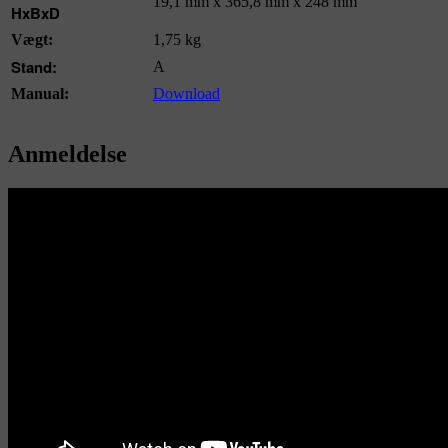
19,1 mm x 365,8 mm x 248 mm
HxBxD
Vægt:
1,75 kg
Stand:
A
Manual:
Download
Anmeldelse