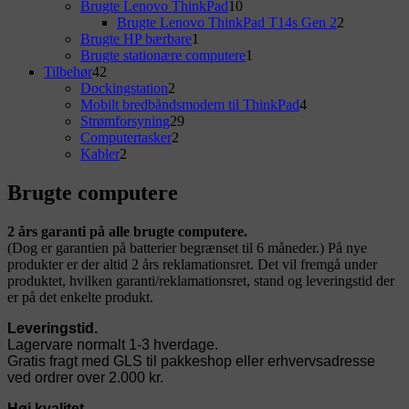
varer
10
Brugte Lenovo ThinkPad
10
Sidebar
varer
2
Brugte Lenovo ThinkPad T14s Gen 2
2
Widget
1
varer
Brugte HP bærbare
1
vare
1
Brugte stationære computere
1
Area
42
vare
Tilbehør
42
varer
2
Dockingstation
2
varer
4
Mobilt bredbåndsmodem til ThinkPad
4
29
varer
Strømforsyning
29
2
varer
Computertasker
2
2
varer
Kabler
2
varer
Brugte computere
2 års garanti på alle brugte computere.
(Dog er garantien på batterier begrænset til 6 måneder.) På nye
produkter er der altid 2 års reklamationsret. Det vil fremgå under
produktet, hvilken garanti/reklamationsret, stand og leveringstid der
er på det enkelte produkt.
Leveringstid.
Lagervare normalt 1-3 hverdage.
Gratis fragt med GLS til pakkeshop eller erhvervsadresse
ved ordrer over 2.000 kr.
Høj kvalitet.