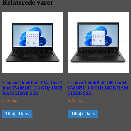
Relaterede varer
Lenovo ThinkPad T14s Gen 1
Lenovo ThinkPad T490 Intel
Intel i7-10610U 1.8 GHz 16GB
i7-8565U 1.8 GHz 16GB RAM
RAM 512GB SSD
512GB SSD
3.695
kr.
3.495
kr.
Tilføj til kurv
Tilføj til kurv