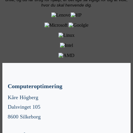
hvor du skal henvende dig.
Computeroptimering
Kåre Högberg
Dalsvinget 105
8600 Silkeborg