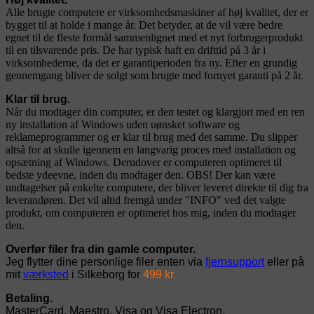
Alle brugte computere er virksomhedsmaskiner af høj kvalitet, der er
bygget til at holde i mange år. Det betyder, at de vil være bedre
egnet til de fleste formål sammenlignet med et nyt forbrugerprodukt
til en tilsvarende pris. De har typisk haft en drifttid på 3 år i
virksomhederne, da det er garantiperioden fra ny. Efter en grundig
gennemgang bliver de solgt som brugte med fornyet garanti på 2 år.
Klar til brug.
Når du modtager din computer, er den testet og klargjort med en ren
ny installation af Windows uden uønsket software og
reklameprogrammer og er klar til brug med det samme. Du slipper
altså for at skulle igennem en langvarig proces med installation og
opsætning af Windows. Derudover er computeren optimeret til
bedste ydeevne, inden du modtager den. OBS! Der kan være
undtagelser på enkelte computere, der bliver leveret direkte til dig fra
leverandøren. Det vil altid fremgå under "INFO" ved det valgte
produkt, om computeren er optimeret hos mig, inden du modtager
den.
Overfør filer fra din gamle computer.
Jeg flytter dine personlige filer enten via
fjernsupport
eller på
mit
værksted
i Silkeborg for
499 kr.
Betaling.
MasterCard, Maestro, Visa og Visa Electron.