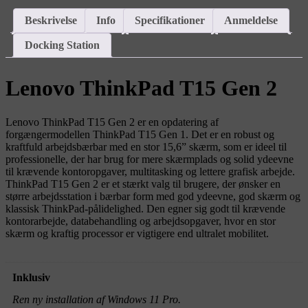
Beskrivelse
Info
Specifikationer
Anmeldelse
Docking Station
Lenovo ThinkPad T15 Gen 2
Lenovo ThinkPad T15 Gen 2 er en opdatering af
forgængermodellen ThinkPad T15 Gen 1. Det er en robust og
kraftfuld arbejdsbærbar med en stor 15,6” skærm, som er ideel til
professionelle, der har brug for mere skærmplads og solid ydeevne
til krævende kontoropgaver, multitasking og lettere grafisk arbejde.
ThinkPad T15 Gen 2 er et stærkt valg til brugere, der ønsker en
større arbejdsstation i bærbar form med god ydeevne, god skærm og
klassisk ThinkPad-pålidelighed. Den egner sig godt til krævende
kontorarbejde, databehandling og arbejdsopgaver, hvor en stor
skærm og kraftig processor er vigtigere end ultralet mobilitet.
Inklusiv
Ren ny installation af Windows 11 Pro.