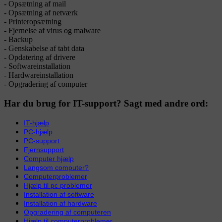
- Opsætning af mail
- Opsætning af netværk
- Printeropsætning
- Fjernelse af virus og malware
- Backup
- Genskabelse af tabt data
- Opdatering af drivere
- Softwareinstallation
- Hardwareinstallation
- Opgradering af computer
Har du brug for IT-support? Sagt med andre ord:
IT-hjælp
PC-hjælp
PC-support
Fjernsupport
Computer hjælp
Langsom computer?
Computerproblemer
Hjælp til pc problemer
Installation af software
Installation af hardware
Opgradering af computeren
Hjælp til computerproblemer