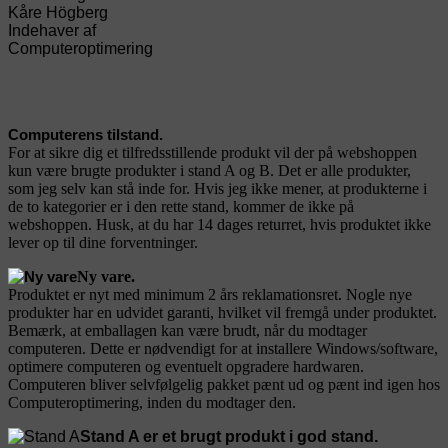
Kåre Högberg
Indehaver af
Computeroptimering
Computerens tilstand.
For at sikre dig et tilfredsstillende produkt vil der på webshoppen
kun være brugte produkter i stand A og B. Det er alle produkter,
som jeg selv kan stå inde for. Hvis jeg ikke mener, at produkterne i
de to kategorier er i den rette stand, kommer de ikke på
webshoppen. Husk, at du har 14 dages returret, hvis produktet ikke
lever op til dine forventninger.
Ny vare.
Produktet er nyt med minimum 2 års reklamationsret. Nogle nye
produkter har en udvidet garanti, hvilket vil fremgå under produktet.
Bemærk, at emballagen kan være brudt, når du modtager
computeren. Dette er nødvendigt for at installere Windows/software,
optimere computeren og eventuelt opgradere hardwaren.
Computeren bliver selvfølgelig pakket pænt ud og pænt ind igen hos
Computeroptimering, inden du modtager den.
Stand A er et brugt produkt i god stand.