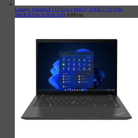
Lenovo ThinkPad T15 Gen 2 Intel i7-1185G7 3.0 GHz
16GB RAM 512GB SSD
4.895
kr.