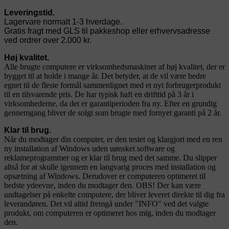
Leveringstid.
Lagervare normalt 1-3 hverdage.
Gratis fragt med GLS til pakkeshop eller erhvervsadresse
ved ordrer over 2.000 kr.
Høj kvalitet.
Alle brugte computere er virksomhedsmaskiner af høj kvalitet, der er
bygget til at holde i mange år. Det betyder, at de vil være bedre
egnet til de fleste formål sammenlignet med et nyt forbrugerprodukt
til en tilsvarende pris. De har typisk haft en drifttid på 3 år i
virksomhederne, da det er garantiperioden fra ny. Efter en grundig
gennemgang bliver de solgt som brugte med fornyet garanti på 2 år.
Klar til brug.
Når du modtager din computer, er den testet og klargjort med en ren
ny installation af Windows uden uønsket software og
reklameprogrammer og er klar til brug med det samme. Du slipper
altså for at skulle igennem en langvarig proces med installation og
opsætning af Windows. Derudover er computeren optimeret til
bedste ydeevne, inden du modtager den. OBS! Der kan være
undtagelser på enkelte computere, der bliver leveret direkte til dig fra
leverandøren. Det vil altid fremgå under "INFO" ved det valgte
produkt, om computeren er optimeret hos mig, inden du modtager
den.