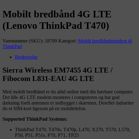
Mobilt bredbånd 4G LTE
(Lenovo ThinkPad T470)
Varenummer (SKU):
18709
Kategori:
Mobilt bredbåndsmodem til
ThinkPad
Beskrivelse
Sierra Wireless
EM7455
4G LTE /
Fibocom L831-EAU 4G LTE
Med mobilt bredbånd er du altid online med din bærbare computer.
Det lille 4G LTE modem monteres i computeren og har god
dækning fordi antennen er indbygget i skærmen. Derefter indsætter
du et SIM-kort ligesom på en mobiltelefon.
Supported ThinkPad Systems:
ThinkPad T470, T470s, T470p, L470, X270, T570, L570,
P50, P51, P51s, P70, P71, TP25