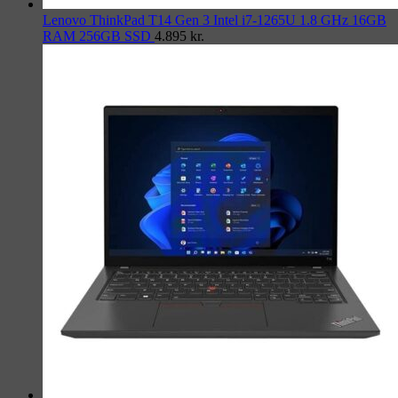
Lenovo ThinkPad T14 Gen 3 Intel i7-1265U 1.8 GHz 16GB
RAM 256GB SSD
4.895
kr.