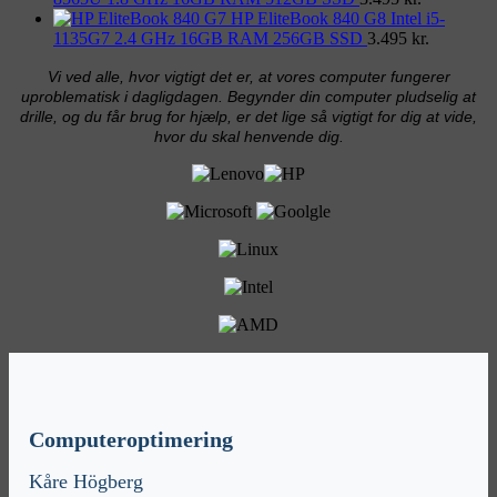
HP EliteBook 840 G8 Intel i5-
1135G7 2.4 GHz 16GB RAM 256GB SSD
3.495
kr.
Vi ved alle, hvor vigtigt det er, at vores computer fungerer
uproblematisk i dagligdagen. Begynder din computer pludselig at
drille, og du får brug for hjælp, er det lige så vigtigt for dig at vide,
hvor du skal henvende dig.
Computeroptimering
Kåre Högberg