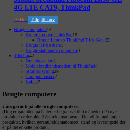
4G LTE CAT9, ThinkPad
199
kr.
Tilføj til kurv
Primary
12
Brugte computere
12
varer
10
Brugte Lenovo ThinkPad
10
Sidebar
varer
2
Brugte Lenovo ThinkPad T14s Gen 2
2
Widget
1
varer
Brugte HP bærbare
1
vare
1
Brugte stationære computere
1
Area
42
vare
Tilbehør
42
varer
2
Dockingstation
2
varer
4
Mobilt bredbåndsmodem til ThinkPad
4
29
varer
Strømforsyning
29
2
varer
Computertasker
2
2
varer
Kabler
2
varer
Brugte computere
2 års garanti på alle brugte computere.
(Dog er garantien på batterier begrænset til 6 måneder.) På nye
produkter er der altid 2 års reklamationsret. Det vil fremgå under
produktet, hvilken garanti/reklamationsret, stand og leveringstid der
er på det enkelte produkt.