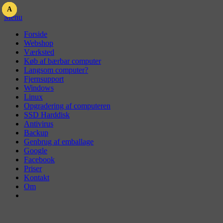
Skip
A
A
A
to
Menu
content
Primær
Forside
Webshop
menu
Værksted
Køb af bærbar computer
Langsom computer?
Fjernsupport
Windows
Linux
Opgradering af computeren
SSD Harddisk
Antivirus
Backup
Genbrug af emballage
Google
Facebook
Priser
Kontakt
Om
A