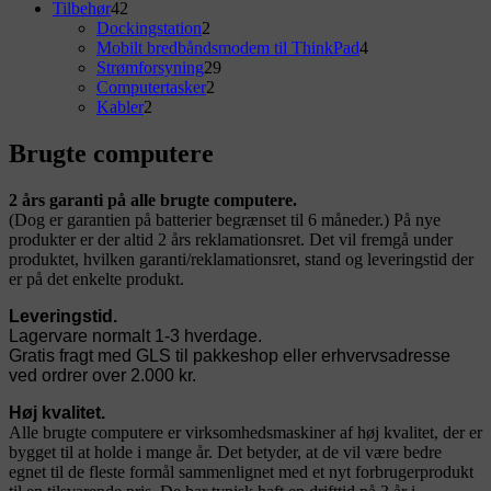
Area
42
vare
Tilbehør
42
varer
2
Dockingstation
2
varer
4
Mobilt bredbåndsmodem til ThinkPad
4
29
varer
Strømforsyning
29
2
varer
Computertasker
2
2
varer
Kabler
2
varer
Brugte computere
2 års garanti på alle brugte computere.
(Dog er garantien på batterier begrænset til 6 måneder.) På nye
produkter er der altid 2 års reklamationsret. Det vil fremgå under
produktet, hvilken garanti/reklamationsret, stand og leveringstid der
er på det enkelte produkt.
Leveringstid.
Lagervare normalt 1-3 hverdage.
Gratis fragt med GLS til pakkeshop eller erhvervsadresse
ved ordrer over 2.000 kr.
Høj kvalitet.
Alle brugte computere er virksomhedsmaskiner af høj kvalitet, der er
bygget til at holde i mange år. Det betyder, at de vil være bedre
egnet til de fleste formål sammenlignet med et nyt forbrugerprodukt