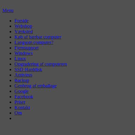
Skip
to
Menu
content
Primær
Forside
Webshop
menu
Værksted
Køb af bærbar computer
Langsom computer?
Fjernsupport
Windows
Linux
Opgradering af computeren
SSD Harddisk
Antivirus
Backup
Genbrug af emballage
Google
Facebook
Priser
Kontakt
Om