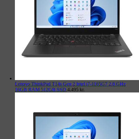
Lenovo ThinkPad T14s Gen 2 Intel i7-1165G7 2.8 GHz
16GB RAM 512GB SSD
4.495
kr.