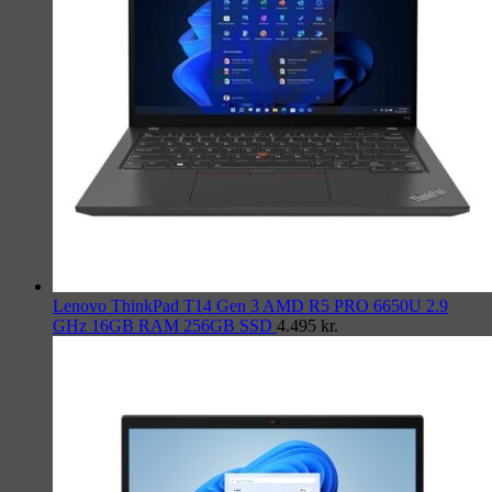
Lenovo ThinkPad T14 Gen 3 AMD R5 PRO 6650U 2.9
GHz 16GB RAM 256GB SSD
4.495
kr.