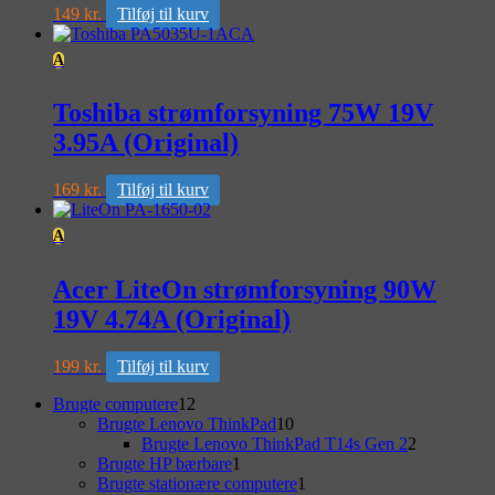
149
kr.
Tilføj til kurv
A
Toshiba strømforsyning 75W 19V
3.95A (Original)
169
kr.
Tilføj til kurv
A
Acer LiteOn strømforsyning 90W
19V 4.74A (Original)
199
kr.
Tilføj til kurv
Primary
12
Brugte computere
12
varer
10
Brugte Lenovo ThinkPad
10
Sidebar
varer
2
Brugte Lenovo ThinkPad T14s Gen 2
2
Widget
1
varer
Brugte HP bærbare
1
vare
1
Brugte stationære computere
1