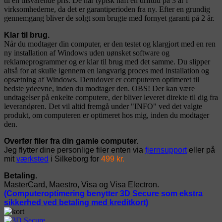
til en tilsvarende pris. De har typisk haft en drifttid på 3 år i
virksomhederne, da det er garantiperioden fra ny. Efter en grundig
gennemgang bliver de solgt som brugte med fornyet garanti på 2 år.
Klar til brug.
Når du modtager din computer, er den testet og klargjort med en ren
ny installation af Windows uden uønsket software og
reklameprogrammer og er klar til brug med det samme. Du slipper
altså for at skulle igennem en langvarig proces med installation og
opsætning af Windows. Derudover er computeren optimeret til
bedste ydeevne, inden du modtager den. OBS! Der kan være
undtagelser på enkelte computere, der bliver leveret direkte til dig fra
leverandøren. Det vil altid fremgå under "INFO" ved det valgte
produkt, om computeren er optimeret hos mig, inden du modtager
den.
Overfør filer fra din gamle computer.
Jeg flytter dine personlige filer enten via
fjernsupport
eller på
mit
værksted
i Silkeborg for
499 kr.
Betaling.
MasterCard, Maestro, Visa og Visa Electron.
(Computeroptimering benytter 3D Secure som ekstra
sikkerhed ved betaling med kreditkort)