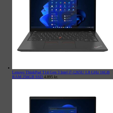
Lenovo ThinkPad T14 Gen 3 Intel i7-1265U 1.8 GHz 16GB
RAM 256GB SSD
4.895
kr.