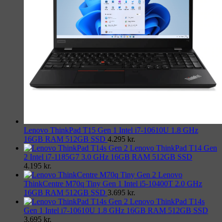
Lenovo ThinkPad T15 Gen 1 Intel i7-10610U 1.8 GHz
16GB RAM 512GB SSD
4.295
kr.
Lenovo ThinkPad T14 Gen
2 Intel i7-1185G7 3.0 GHz 16GB RAM 512GB SSD
4.195
kr.
Lenovo
ThinkCentre M70q Tiny Gen 1 Intel i5-10400T 2.0 GHz
16GB RAM 512GB SSD
3.695
kr.
Lenovo ThinkPad T14s
Gen 1 Intel i7-10610U 1.8 GHz 16GB RAM 512GB SSD
3.695
kr.