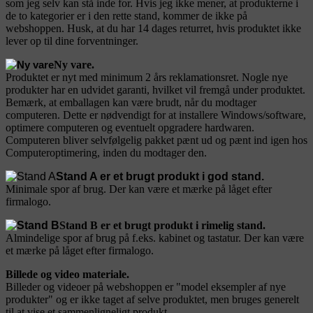
som jeg selv kan stå inde for. Hvis jeg ikke mener, at produkterne i
de to kategorier er i den rette stand, kommer de ikke på
webshoppen. Husk, at du har 14 dages returret, hvis produktet ikke
lever op til dine forventninger.
Ny vare.
Produktet er nyt med minimum 2 års reklamationsret. Nogle nye
produkter har en udvidet garanti, hvilket vil fremgå under produktet.
Bemærk, at emballagen kan være brudt, når du modtager
computeren. Dette er nødvendigt for at installere Windows/software,
optimere computeren og eventuelt opgradere hardwaren.
Computeren bliver selvfølgelig pakket pænt ud og pænt ind igen hos
Computeroptimering, inden du modtager den.
Stand A er et brugt produkt i god stand.
Minimale spor af brug. Der kan være et mærke på låget efter
firmalogo.
Stand B er et brugt produkt i rimelig stand.
Almindelige spor af brug på f.eks. kabinet og tastatur. Der kan være
et mærke på låget efter firmalogo.
Billede og video materiale.
Billeder og videoer på webshoppen er "model eksempler af nye
produkter" og er ikke taget af selve produktet, men bruges generelt
til at vise et sammenligneligt produkt.