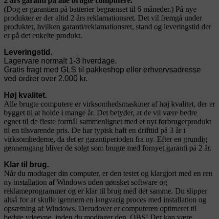
2 års garanti på alle brugte computere.
(Dog er garantien på batterier begrænset til 6 måneder.) På nye
produkter er der altid 2 års reklamationsret. Det vil fremgå under
produktet, hvilken garanti/reklamationsret, stand og leveringstid der
er på det enkelte produkt.
Leveringstid.
Lagervare normalt 1-3 hverdage.
Gratis fragt med GLS til pakkeshop eller erhvervsadresse
ved ordrer over 2.000 kr.
Høj kvalitet.
Alle brugte computere er virksomhedsmaskiner af høj kvalitet, der er
bygget til at holde i mange år. Det betyder, at de vil være bedre
egnet til de fleste formål sammenlignet med et nyt forbrugerprodukt
til en tilsvarende pris. De har typisk haft en drifttid på 3 år i
virksomhederne, da det er garantiperioden fra ny. Efter en grundig
gennemgang bliver de solgt som brugte med fornyet garanti på 2 år.
Klar til brug.
Når du modtager din computer, er den testet og klargjort med en ren
ny installation af Windows uden uønsket software og
reklameprogrammer og er klar til brug med det samme. Du slipper
altså for at skulle igennem en langvarig proces med installation og
opsætning af Windows. Derudover er computeren optimeret til
bedste ydeevne, inden du modtager den. OBS! Der kan være