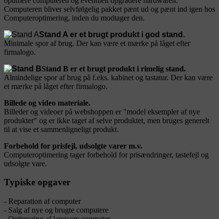
optimere computeren og eventuelt opgradere hardwaren.
Computeren bliver selvfølgelig pakket pænt ud og pænt ind igen hos
Computeroptimering, inden du modtager den.
Stand A er et brugt produkt i god stand.
Minimale spor af brug. Der kan være et mærke på låget efter
firmalogo.
Stand B er et brugt produkt i rimelig stand.
Almindelige spor af brug på f.eks. kabinet og tastatur. Der kan være
et mærke på låget efter firmalogo.
Billede og video materiale.
Billeder og videoer på webshoppen er "model eksempler af nye
produkter" og er ikke taget af selve produktet, men bruges generelt
til at vise et sammenligneligt produkt.
Forbehold for prisfejl, udsolgte varer m.v.
Computeroptimering tager forbehold for prisændringer, tastefejl og
udsolgte vare.
Typiske opgaver
- Reparation af computer
- Salg af nye og brugte computere
- Optimering af langsom computer