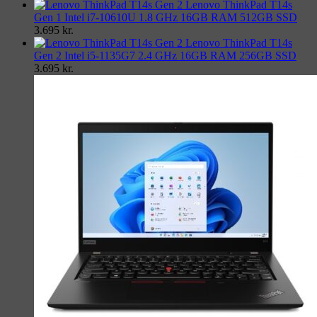
Lenovo ThinkPad T14s
Gen 1 Intel i7-10610U 1.8 GHz 16GB RAM 512GB SSD
3.695
kr.
Lenovo ThinkPad T14s
Gen 2 Intel i5-1135G7 2.4 GHz 16GB RAM 256GB SSD
3.695
kr.