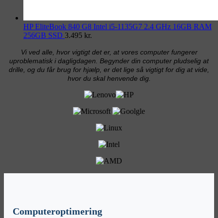
HP EliteBook 840 G8 Intel i5-1135G7 2.4 GHz 16GB RAM
256GB SSD
3.495
kr.
Vi ved alle, hvor vigtigt det er, at vores computer fungerer
uproblematisk i dagligdagen. Begynder din computer pludselig at
drille, og du får brug for hjælp, er det lige så vigtigt for dig at vide,
hvor du skal henvende dig.
Computeroptimering