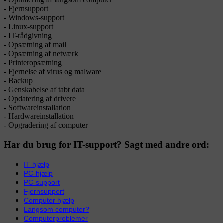
- Fjernsupport
- Windows-support
- Linux-support
- IT-rådgivning
- Opsætning af mail
- Opsætning af netværk
- Printeropsætning
- Fjernelse af virus og malware
- Backup
- Genskabelse af tabt data
- Opdatering af drivere
- Softwareinstallation
- Hardwareinstallation
- Opgradering af computer
Har du brug for IT-support? Sagt med andre ord:
IT-hjælp
PC-hjælp
PC-support
Fjernsupport
Computer hjælp
Langsom computer?
Computerproblemer