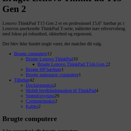
Gen 2
Lenovo ThinkPad T15 Gen 2 er en
professionel 15,6″ bærbar pc
i
Lenovos anerkendte ThinkPad T-serie, målrettet især erhvervsbrug
med fokus på robusthed, sikkerhed og ergonomi.
Der blev ikke fundet nogle varer, der matcher dit valg.
Primary
12
Brugte computere
12
varer
10
Brugte Lenovo ThinkPad
10
Sidebar
varer
2
Brugte Lenovo ThinkPad T14s Gen 2
2
Widget
1
varer
Brugte HP bærbare
1
vare
1
Brugte stationære computere
1
Area
42
vare
Tilbehør
42
varer
2
Dockingstation
2
varer
4
Mobilt bredbåndsmodem til ThinkPad
4
29
varer
Strømforsyning
29
2
varer
Computertasker
2
2
varer
Kabler
2
varer
Brugte computere