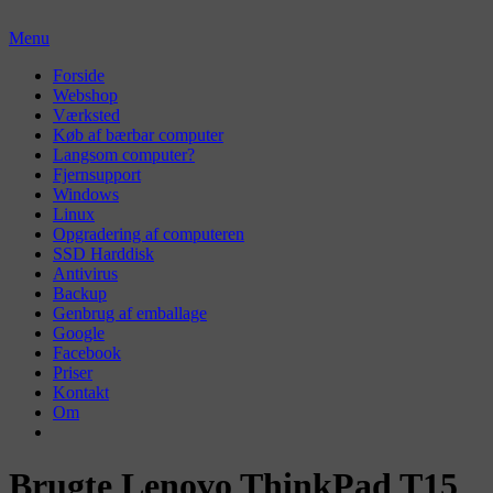
Skip
to
Menu
content
Primær
Forside
Webshop
menu
Værksted
Køb af bærbar computer
Langsom computer?
Fjernsupport
Windows
Linux
Opgradering af computeren
SSD Harddisk
Antivirus
Backup
Genbrug af emballage
Google
Facebook
Priser
Kontakt
Om
Brugte Lenovo ThinkPad T15