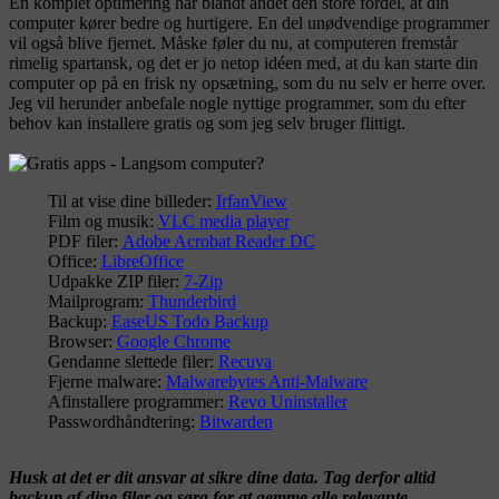
En komplet optimering har blandt andet den store fordel, at din
computer kører bedre og hurtigere. En del unødvendige programmer
vil også blive fjernet. Måske føler du nu, at computeren fremstår
rimelig spartansk, og det er jo netop idéen med, at du kan starte din
computer op på en frisk ny opsætning, som du nu selv er herre over.
Jeg vil herunder anbefale nogle nyttige programmer, som du efter
behov kan installere gratis og som jeg selv bruger flittigt.
Til at vise dine billeder:
IrfanView
Film og musik:
VLC media player
PDF filer:
Adobe Acrobat Reader DC
Office:
LibreOffice
Udpakke ZIP filer:
7-Zip
Mailprogram:
Thunderbird
Backup:
EaseUS Todo Backup
Browser:
Google Chrome
Gendanne slettede filer:
Recuva
Fjerne malware:
Malwarebytes Anti-Malware
Afinstallere programmer:
Revo Uninstaller
Passwordhåndtering:
Bitwarden
Husk at det er dit ansvar at sikre dine data. Tag derfor altid
backup af dine filer og sørg for at gemme alle relevante