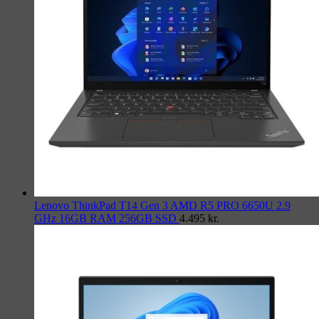
Lenovo ThinkPad T14 Gen 3 AMD R5 PRO 6650U 2.9
GHz 16GB RAM 256GB SSD
4.495
kr.