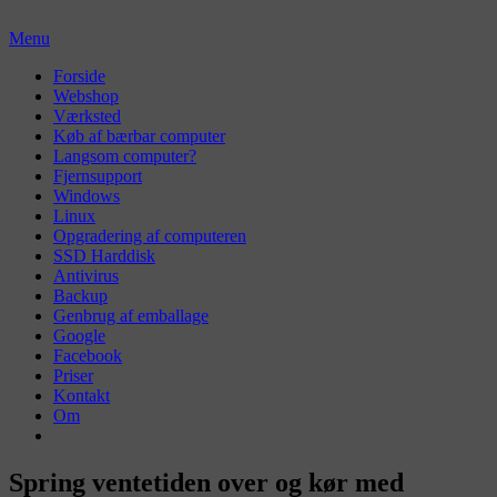
Skip
to
Menu
content
Primær
Forside
Webshop
menu
Værksted
Køb af bærbar computer
Langsom computer?
Fjernsupport
Windows
Linux
Opgradering af computeren
SSD Harddisk
Antivirus
Backup
Genbrug af emballage
Google
Facebook
Priser
Kontakt
Om
Spring ventetiden over og kør med