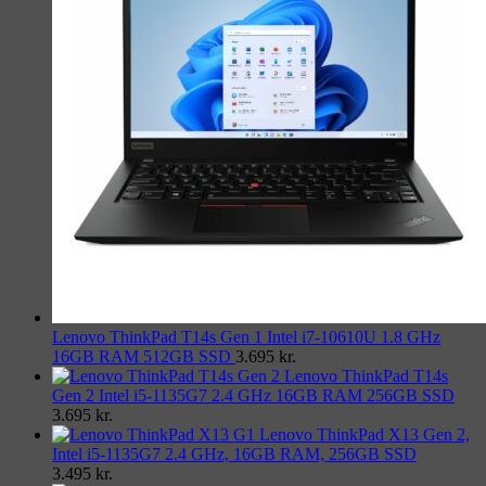
Lenovo ThinkPad T14s Gen 1 Intel i7-10610U 1.8 GHz
16GB RAM 512GB SSD
3.695
kr.
Lenovo ThinkPad T14s
Gen 2 Intel i5-1135G7 2.4 GHz 16GB RAM 256GB SSD
3.695
kr.
Lenovo ThinkPad X13 Gen 2,
Intel i5-1135G7 2.4 GHz, 16GB RAM, 256GB SSD
3.495
kr.