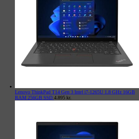
Lenovo ThinkPad T14 Gen 3 Intel i7-1265U 1.8 GHz 16GB
RAM 256GB SSD
4.895
kr.