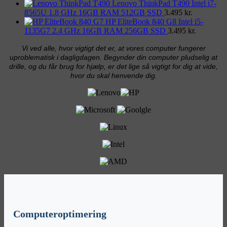
Lenovo ThinkPad T490 Intel i7-
8565U 1.8 GHz 16GB RAM 512GB SSD
3.495
kr.
HP EliteBook 840 G8 Intel i5-
1135G7 2.4 GHz 16GB RAM 256GB SSD
3.495
kr.
Vi ved alle, hvor vigtigt det er, at vores computer fungerer
uproblematisk i dagligdagen. Begynder din computer pludselig at
drille, og du får brug for hjælp, er det lige så vigtigt for dig at vide,
hvor du skal henvende dig.
Computeroptimering