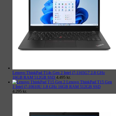
Lenovo ThinkPad T14s Gen 2 Intel i7-1165G7 2.8 GHz
16GB RAM 512GB SSD
4.495
kr.
Lenovo ThinkPad T15 Gen
1 Intel i7-10610U 1.8 GHz 16GB RAM 512GB SSD
4.295
kr.