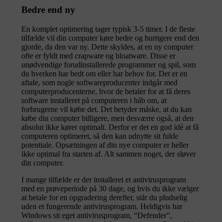
Bedre end ny
En komplet optimering tager typisk 3-5 timer. I de fleste
tilfælde vil din computer køre bedre og hurtigere end den
gjorde, da den var ny. Dette skyldes, at en ny computer
ofte er fyldt med crapware og bloatware. Disse er
unødvendige forudinstallerede programmer og spil, som
du hverken har bedt om eller har behov for. Det er en
aftale, som nogle softwareproducenter indgår med
computerproducenterne, hvor de betaler for at få deres
software installeret på computeren i håb om, at
forbrugerne vil købe det. Det betyder måske, at du kan
købe din computer billigere, men desværre også, at den
absolut ikke kører optimalt. Derfor er det en god idé at få
computeren optimeret, så den kan udnytte sit fulde
potentiale. Opsætningen af din nye computer er heller
ikke optimal fra starten af. Alt sammen noget, der sløver
din computer.
I mange tilfælde er der installeret et antivirusprogram
med en prøveperiode på 30 dage, og hvis du ikke vælger
at betale for en opgradering derefter, står du pludselig
uden et fungerende antivirusprogram. Heldigvis har
Windows sit eget antivirusprogram, “Defender”,