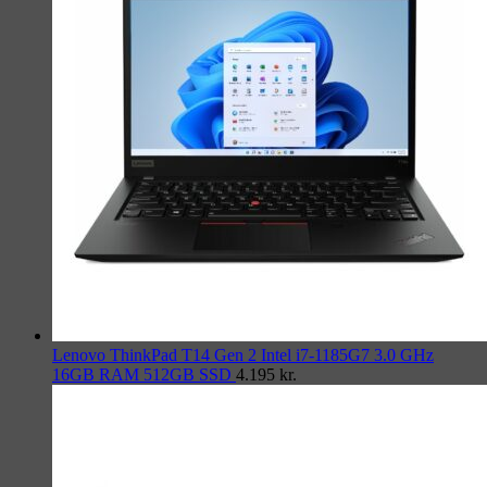
Lenovo ThinkPad T14 Gen 2 Intel i7-1185G7 3.0 GHz
16GB RAM 512GB SSD
4.195
kr.