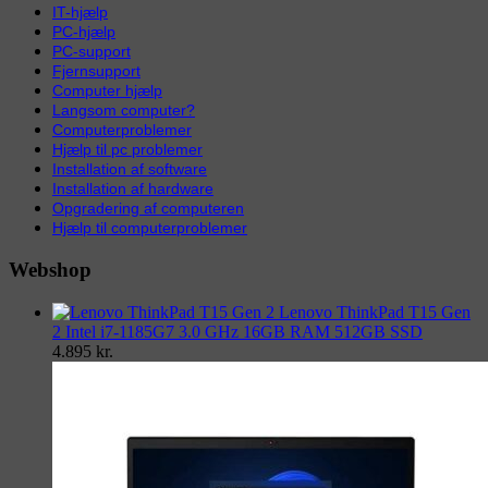
IT-hjælp
PC-hjælp
PC-support
Fjernsupport
Computer hjælp
Langsom computer?
Computerproblemer
Hjælp til pc problemer
Installation af software
Installation af hardware
Opgradering af computeren
Hjælp til computerproblemer
Webshop
Lenovo ThinkPad T15 Gen
2 Intel i7-1185G7 3.0 GHz 16GB RAM 512GB SSD
4.895
kr.